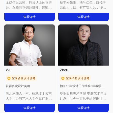
全媒体运营师、抖音认证运营讲
杨丰光先生，法号仁圣，自号缙
师、互联网营销师讲师、晨晓商
云山人，四川省广安人氏，1993
贸直播操盘手跨
毕业于北京
查看详情
查看详情
Wu
Zhou
资深动画设计讲师
资深平面设计讲师
获得多次设计奖项
拥有13年设计工作经验8年教学经验
湖北恩施人，本、硕就读于云南
毕业四川美术学院 电脑艺术与设
大学，台湾艺术大学创意产业设
计系，至今一直从事品牌设计创
计研究所博士在
作与产学研学
查看详情
查看详情