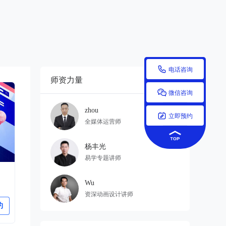

电话咨询
师资力量
更多


微信咨询
zhou

立即预约
全媒体运营师
杨丰光
易学专题讲师
Wu
资深动画设计讲师
约