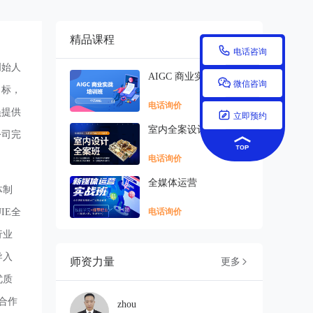
精品课程
更多


电话咨询
创始人
AIGC 商业实战培训班

微信咨询
目标，
电话询价
员提供

立即预约
室内全案设计
公司完
电话询价
全媒体运营
体
制
UIE全
电话询价
行业
导入
师资力量
更多

优质
合作
zhou