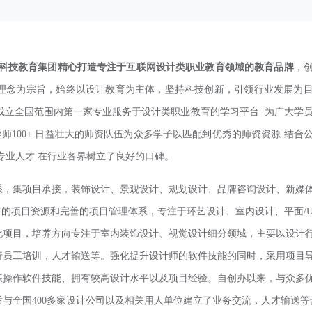
航科技教育集团精心打造专注于互联网设计类职业教育领域的教育品牌
，
计理念为宗旨，始终以设计教育为主体，坚持科技创新，引领行业发展为
 成立全国范围内第一家专业服务于设计类职业教育的学习平台 为广大学
导师100+ 日益壮大的师资队伍为众多学子以匹配到优秀的师资资源 结合
专业人才 在行业各界树立了良好的口碑。
系
，
集项目承接，
装饰设计
、
景观设计
、
规划设计
、
品牌咨询设计
、
新媒
富的项目资源和完善的项目管理体系，
专注于环艺设计、室内设计、平面
/
化项目，培养方向专注于室内装饰设计、视觉设计细分领域，
主要以设计
行员工培训，人才输送等
。强化提升设计师的软件技能的同时，采用项目
练操作软件技能、拥有较高设计水平以及项目经验。自创办以来，与众多
后与全国
400多家设计公司以及相关用人单位建立了业务交流，人才输送等