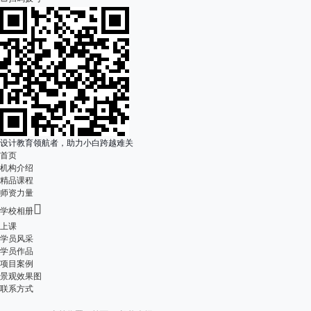
设计教育领航者，助力小白跨越难关
首页
机构介绍
精品课程
师资力量

学校相册
上课
学员风采
学员作品
项目案例
景观效果图
联系方式