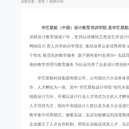
当前位置：
首页
机构介绍
华艺星航（中国）设计教育培训学院
-是华艺星
深耕设计教育领域
17年，坚持以传播纯正商业艺术设
网纳百川 育人兴学的办学理念 集结业界众多优秀师资
个性化 规范化的教学服务 旗下拥有签约名师30+ 实战
善的教学管理与教育服务 为社会培养了众多设计类别的
华艺星航科技集团有限公司，
公司
细分六大业务体
作，
人才孵化
为一体。其中
“华艺星航设计学院”依托丰
链路设计方向，
开展以设计行业人才培优为主的人才孵
人才培优为主，面向中高端设计人群以及为各大企业进
教学集中培养模式，侧重实战，实训后能够达到深度熟
企业建立了人才合作机制，帮助企业输送优质人才，
先